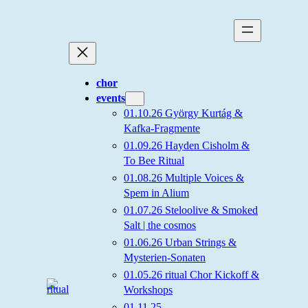
Zum
Inhalt
springen
chor
events
01.10.26 György Kurtág &
Kafka-Fragmente
01.09.26 Hayden Cisholm &
To Bee Ritual
01.08.26 Multiple Voices &
Spem in Alium
01.07.26 Steloolive & Smoked
Salt | the cosmos
01.06.26 Urban Strings &
Mysterien-Sonaten
01.05.26 ritual Chor Kickoff &
Workshops
01.11.25