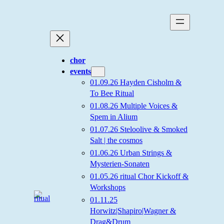
Zum
Inhalt
springen
chor
events
01.09.26 Hayden Cisholm &
To Bee Ritual
01.08.26 Multiple Voices &
Spem in Alium
01.07.26 Steloolive & Smoked
Salt | the cosmos
01.06.26 Urban Strings &
Mysterien-Sonaten
01.05.26 ritual Chor Kickoff &
Workshops
01.11.25
Horwitz|Shapiro|Wagner &
Drag&Drum